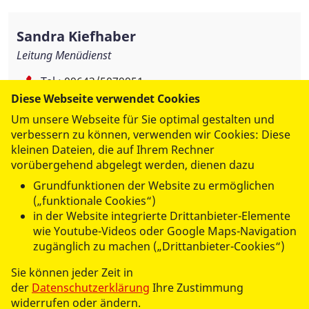
Sandra Kiefhaber
Leitung Menüdienst
Tel.:
09643/5079951
Fax: 09643/5079959
Diese Webseite verwendet Cookies
menuedienst@asb-jura.de
Um unsere Webseite für Sie optimal gestalten und
verbessern zu können, verwenden wir Cookies: Diese
kleinen Dateien, die auf Ihrem Rechner
ASB-Regionalverband Jura e.V.
vorübergehend abgelegt werden, dienen dazu
Unterer Markt 6
Grundfunktionen der Website zu ermöglichen
91275 Auerbach
(„funktionale Cookies“)
in der Website integrierte Drittanbieter-Elemente
wie Youtube-Videos oder Google Maps-Navigation
zugänglich zu machen („Drittanbieter-Cookies“)
Übersicht Allergene
( PDF / 141,96 KB )
Sie können jeder Zeit in
der
Datenschutzerklärung
Ihre Zustimmung
widerrufen oder ändern.