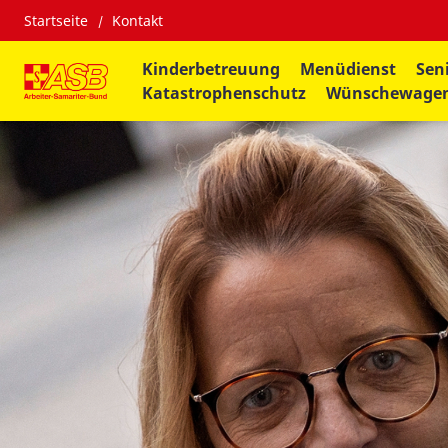
Startseite
Kontakt
Kinderbetreuung
Menüdienst
Sen
Katastrophenschutz
Wünschewage