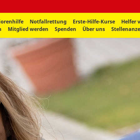
iorenhilfe
Notfallrettung
Erste-Hilfe-Kurse
Helfer 
n
Mitglied werden
Spenden
Über uns
Stellenanz