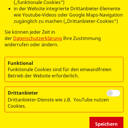
(„funktionale Cookies“)
info@asb-jura.de
in der Website integrierte Drittanbieter-Elemente
wie Youtube-Videos oder Google Maps-Navigation
ASB-Regionalverband Jura e.V.
zugänglich zu machen („Drittanbieter-Cookies“)
Unterer Markt 6
Sie können jeder Zeit in
91275 Auerbach
der
Datenschutzerklärung
Ihre Zustimmung
widerrufen oder ändern.
Funktional
Funktionale Cookies sind für den einwandfreien
Betrieb der Website erforderlich.
Drittanbieter
© 2026 ASB Jura
Drittanbieter-Dienste wie z.B. YouTube nutzen
Impressum
Cookies.
Datenschutz
Speichern