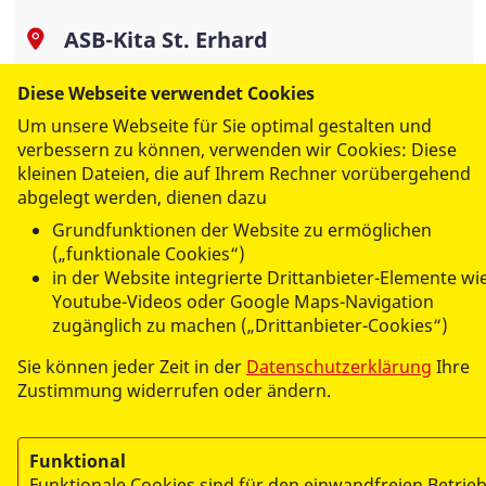
ASB-Kita St. Erhard
Wichsenstein 314
Diese Webseite verwendet Cookies
91327 Gößweinstein
Um unsere Webseite für Sie optimal gestalten und
verbessern zu können, verwenden wir Cookies: Diese
kleinen Dateien, die auf Ihrem Rechner vorübergehend
abgelegt werden, dienen dazu
Grundfunktionen der Website zu ermöglichen
(„funktionale Cookies“)
in der Website integrierte Drittanbieter-Elemente wi
Youtube-Videos oder Google Maps-Navigation
zugänglich zu machen („Drittanbieter-Cookies“)
© 2026 ASB Jura
Impressum
Sie können jeder Zeit in der
Datenschutzerklärung
Ihre
Zustimmung widerrufen oder ändern.
Datenschutz
Funktional
Funktionale Cookies sind für den einwandfreien Betrie